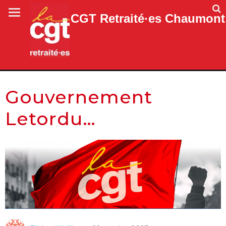
CGT Retraité·es Chaumont
Gouvernement
Letordu…