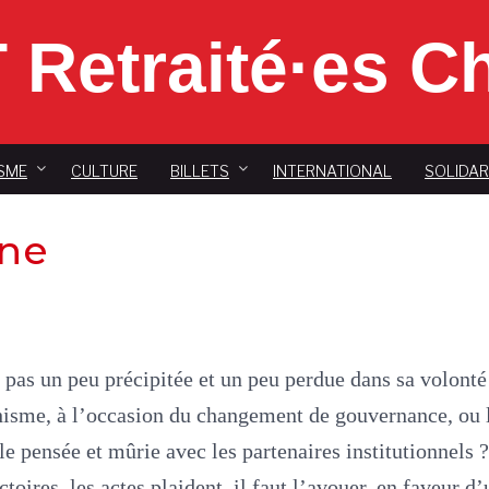
 Retraité·es 
SME
CULTURE
BILLETS
INTERNATIONAL
SOLIDAR
gne
 pas un peu précipitée et un peu perdue dans sa volonté
phisme, à l’occasion du changement de gouvernance, ou 
lle pensée et mûrie avec les partenaires institutionnels ?
ctoires, les actes plaident, il faut l’avouer, en faveur