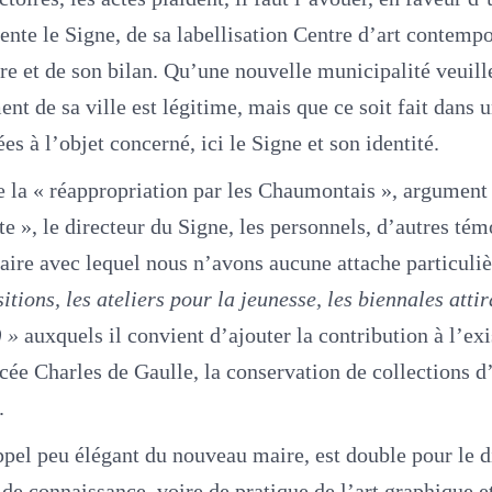
ente le Signe, de sa labellisation Centre d’art contempo
toire et de son bilan. Qu’une nouvelle municipalité veuil
nt de sa ville est légitime, mais que ce soit fait dans u
es à l’objet concerné, ici le Signe et son identité.
e la « réappropriation par les Chaumontais », argument
iste », le directeur du Signe, les personnels, d’autres t
naire avec lequel nous n’avons aucune attache particuliè
itions, les ateliers pour la jeunesse, les biennales attir
) »
auxquels il convient d’ajouter la contribution à l’ex
cée Charles de Gaulle, la conservation de collections 
.
ppel peu élégant du nouveau maire, est double pour le 
, de connaissance, voire de pratique de l’art graphique e