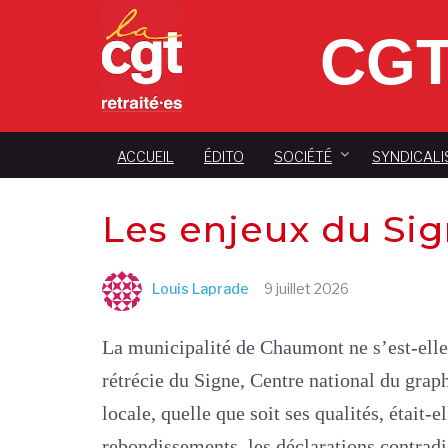
CGT
ACCUEIL
ÉDITO
SOCIÉTÉ
SYNDICALI
Les enjeux du Si
Louis Laprade
9 juillet 2026
La municipalité de Chaumont ne s’est-elle
rétrécie du Signe, Centre national du gra
locale, quelle que soit ses qualités, était-e
rebondissements, les déclarations contradi