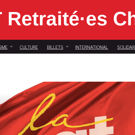
 Retraité·es 
SME
CULTURE
BILLETS
INTERNATIONAL
SOLIDAR