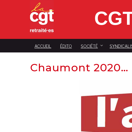
CGT
ACCUEIL
ÉDITO
SOCIÉTÉ
SYNDICALI
Chaumont 2020…