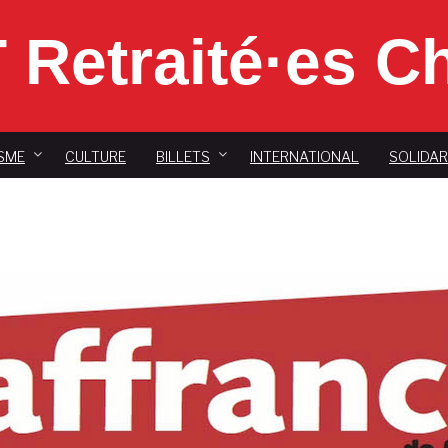
 Retraité·es 
SME
CULTURE
BILLETS
INTERNATIONAL
SOLIDAR