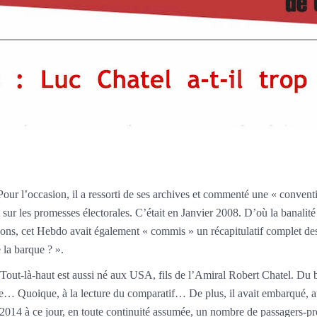
our l’occasion, il a ressorti de ses archives et commenté une « convent
 sur les promesses électorales. C’était en Janvier 2008. D’où la banali
nt bons, cet Hebdo avait également « commis » un récapitulatif complet 
é la barque ? ».
le Tout-là-haut est aussi né aux USA, fils de l’Amiral Robert Chatel. Du
e… Quoique, à la lecture du comparatif… De plus, il avait embarqué, au 
de 2014 à ce jour, en toute continuité assumée, un nombre de passagers-p