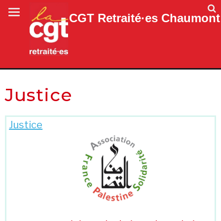
CGT Retraité·es Chaumont
Justice
Justice