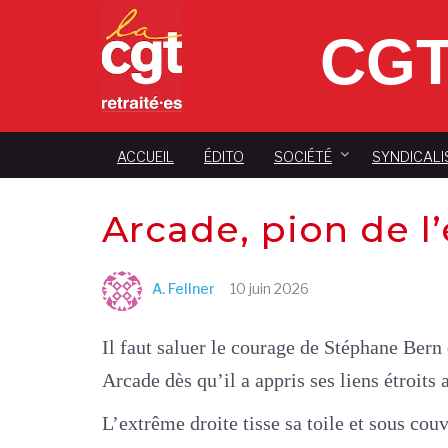
CGT
ACCUEIL
ÉDITO
SOCIÉTÉ
SYNDICALI
Arcade, pion de l
A. Fellner
10 juin 2026
Il faut saluer le courage de Stéphane Bern
Arcade dès qu’il a appris ses liens étroits
L’extrême droite tisse sa toile et sous co