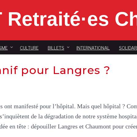
 Retraité·es 
SME
CULTURE
BILLETS
INTERNATIONAL
SOLIDAR
nif pour Langres ?
s ont manifesté pour l’hôpital. Mais quel hôpital ? Com
 s’inquiètent de la dégradation de notre système hospitali
idée en tête : dépouiller Langres et Chaumont pour cré