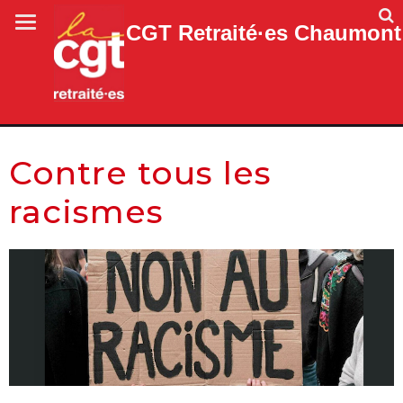
CGT Retraité·es Chaumont
Contre tous les
racismes