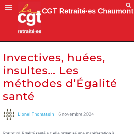
CGT Retraité·es Chaumont
Invectives, huées,
insultes… Les
méthodes d’Égalité
santé
Lionel Thomassin
6 novembre 2024
Pourquoi Egalité santé a-t-elle organisé une manifestation à