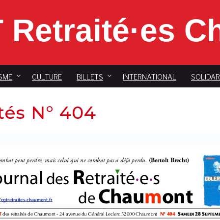
 Retraité·es 
SME
CULTURE
BILLETS
INTERNATIONAL
SOLIDAR
tés N° 404