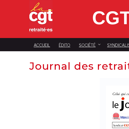
CGT
ACCUEIL
ÉDITO
SOCIÉTÉ
SYNDICALI
Journal des retrai