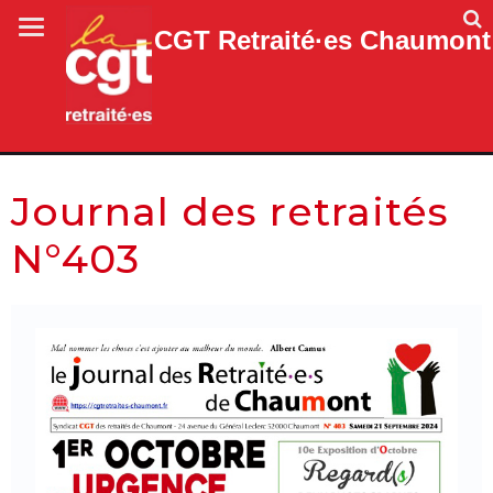
CGT Retraité·es Chaumont
Journal des retraités
N°403