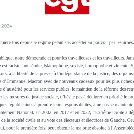
et 2024
remière fois depuis le régime pétainiste, accéder au pouvoir par les ur
ique, notre démocratie et pour les travailleuses et les travailleurs. J
st raciste, antisémite, islamophobe, sexiste, homophobe et violente. Si 
irs, à la liberté de la presse, à l’indépendance de la justice, des organisa
ciale d’Emmanuel Macron avec de nouveaux cadeaux pour les plus riches 
’austérité pour les services publics, le maintien de la réforme des retr
ter les mesures de justice sociale, n’hésite pas à dénigrer en priorité l
es républicaines à prendre leurs responsabilités, à ne pas se maintenir su
emblement National. En 2002, en 2017 et en 2022, l’Extrême Droite a dé
t de la société civile et au vote des électeurs et électrices de Gauche. C
i, pour la première fois, peut obtenir la majorité absolue à l’Assemblée