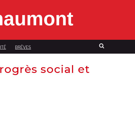
Chaumont
ITÉ
BRÈVES
rogrès social et