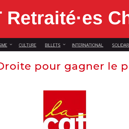
 Retraité·es 
SME
CULTURE
BILLETS
INTERNATIONAL
SOLIDAR
Droite pour gagner le p