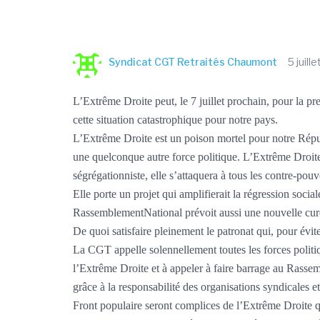
Syndicat CGT Retraités Chaumont
5 juill
L’Extrême Droite peut, le 7 juillet prochain, pour la p
cette situation catastrophique pour notre pays.
L’Extrême Droite est un poison mortel pour notre Républ
une quelconque autre force politique. L’Extrême Droite e
ségrégationniste, elle s’attaquera à tous les contre-pouvo
Elle porte un projet qui amplifierait la régression so
RassemblementNational prévoit aussi une nouvelle cure d
De quoi satisfaire pleinement le patronat qui, pour évi
La CGT appelle solennellement toutes les forces politiqu
l’Extrême Droite et à appeler à faire barrage au Rass
grâce à la responsabilité des organisations syndicales e
Front populaire seront complices de l’Extrême Droite qu