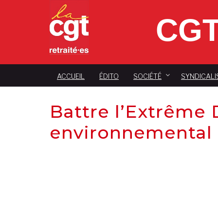
CGT
ACCUEIL
ÉDITO
SOCIÉTÉ
SYNDICALI
Battre l’Extrême 
environnemental