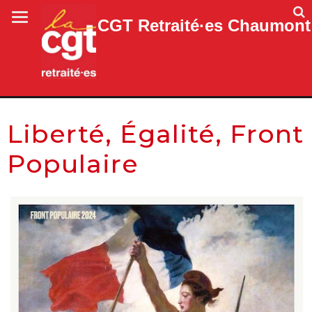
CGT Retraité·es Chaumont
Liberté, Égalité, Front
Populaire