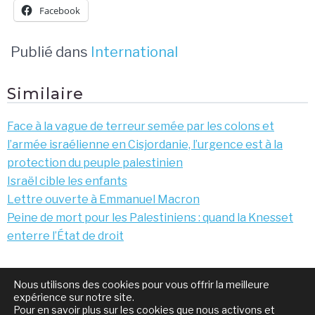
Facebook
Publié dans
International
Similaire
Face à la vague de terreur semée par les colons et
l’armée israélienne en Cisjordanie, l’urgence est à la
protection du peuple palestinien
Israël cible les enfants
Lettre ouverte à Emmanuel Macron
Peine de mort pour les Palestiniens : quand la Knesset
enterre l’État de droit
Navigation
Journal des retraités
La justice des mineurs à la
Nous utilisons des cookies pour vous offrir la meilleure
de
N°429
trappe
expérience sur notre site.
Pour en savoir plus sur les cookies que nous activons et
l’article