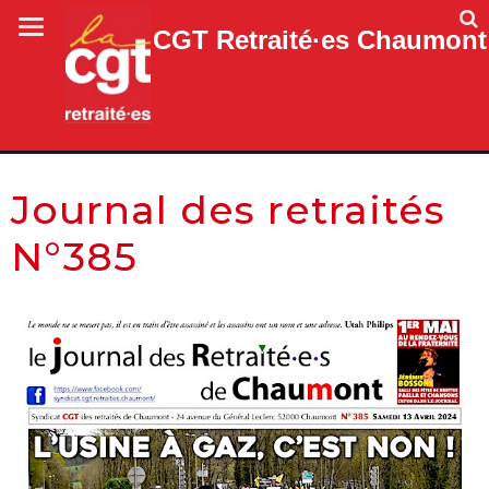
CGT Retraité·es Chaumont
Journal des retraités
N°385