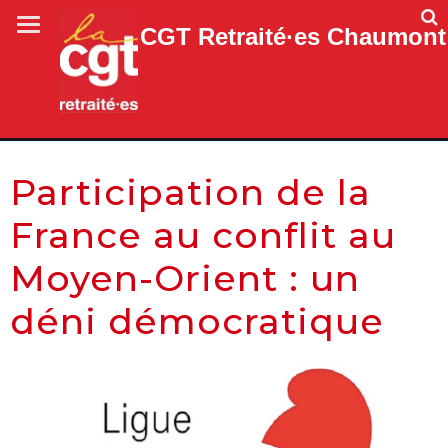
CGT Retraité·es Chaumont
Participation de la
France au conflit au
Moyen-Orient : un
déni démocratique