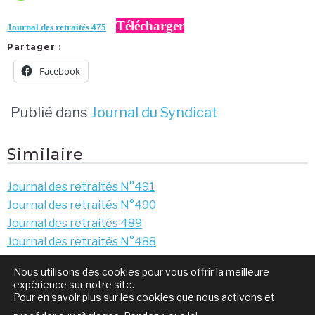
Télécharger
Journal des retraités 475
Partager :
Facebook
Publié dans
Journal du Syndicat
Similaire
Journal des retraités N°491
Journal des retraités N°490
Journal des retraités 489
Journal des retraités N°488
Nous utilisons des cookies pour vous offrir la meilleure
Navigation
Faire le plein, un luxe !
8 mars : un beau succés
expérience sur notre site.
de
Pour en savoir plus sur les cookies que nous activons et