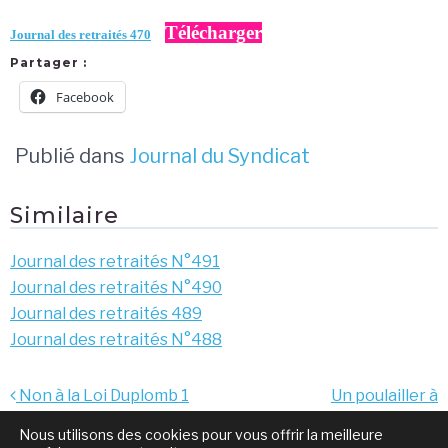
Télécharger
Journal des retraités 470
Partager :
Facebook
Publié dans
Journal du Syndicat
Similaire
Journal des retraités N°491
Journal des retraités N°490
Journal des retraités 489
Journal des retraités N°488
Navigation
Non à la Loi Duplomb 1
Un poulailler à
de
Duplomb 2 et à toutes les
Chateauvillain ?
Nous utilisons des cookies pour vous offrir la meilleure
autres