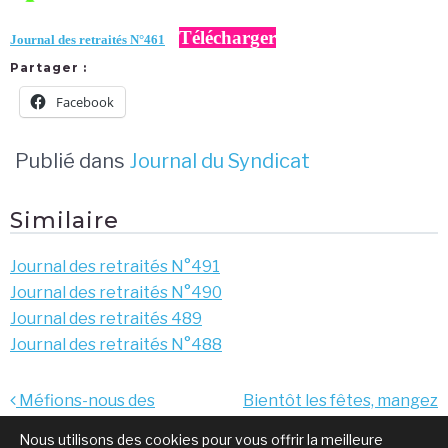
Télécharger
Journal des retraités N°461
Partager :
Facebook
Publié dans
Journal du Syndicat
Similaire
Journal des retraités N°491
Journal des retraités N°490
Journal des retraités 489
Journal des retraités N°488
Navigation
Méfions-nous des
Bientôt les fêtes, mangez
de
sondages plutôt que des
du riche !
Nous utilisons des cookies pour vous offrir la meilleure