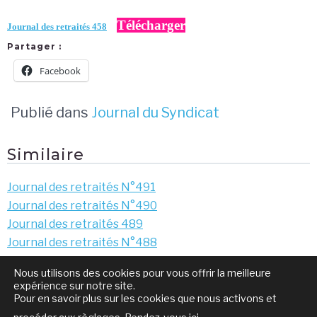
Télécharger
Journal des retraités 458
Partager :
Facebook
Publié dans
Journal du Syndicat
Similaire
Journal des retraités N°491
Journal des retraités N°490
Journal des retraités 489
Journal des retraités N°488
Nous utilisons des cookies pour vous offrir la meilleure
Navigation
Sentiment d’insécurité ?
La lutte ça paye !
expérience sur notre site.
de
Pour en savoir plus sur les cookies que nous activons et