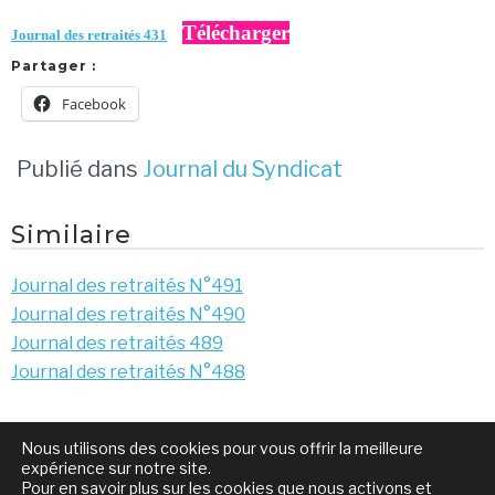
Télécharger
Journal des retraités 431
Partager :
Facebook
Publié dans
Journal du Syndicat
Similaire
Journal des retraités N°491
Journal des retraités N°490
Journal des retraités 489
Journal des retraités N°488
Navigation
Journal des retraités
Bas les pattes !
Nous utilisons des cookies pour vous offrir la meilleure
de
N°430
expérience sur notre site.
Pour en savoir plus sur les cookies que nous activons et