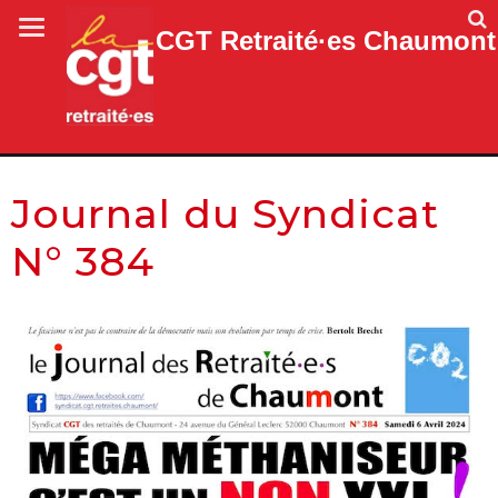
CGT Retraité·es Chaumont
Journal du Syndicat
N° 384