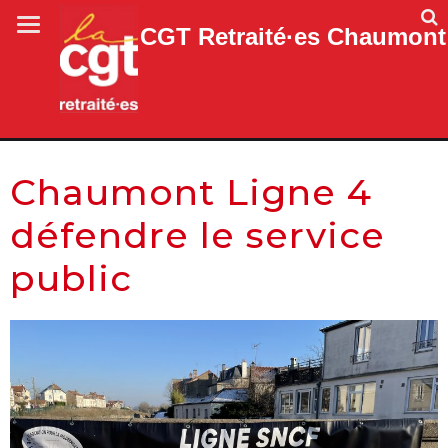
CGT Retraité·es Chaumont
Chaumont Ligne 4
défendre le service
public