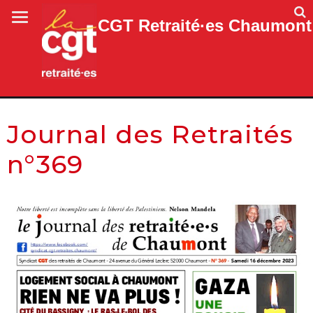
CGT Retraité·es Chaumont
Journal des Retraités
n°369